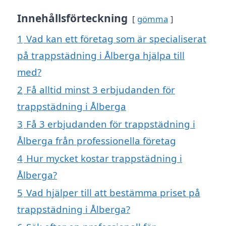
Innehållsförteckning
gömma
1
Vad kan ett företag som är specialiserat
på trappstädning i Ålberga hjälpa till
med?
2
Få alltid minst 3 erbjudanden för
trappstädning i Ålberga
3
Få 3 erbjudanden för trappstädning i
Ålberga från professionella företag
4
Hur mycket kostar trappstädning i
Ålberga?
5
Vad hjälper till att bestämma priset på
trappstädning i Ålberga?