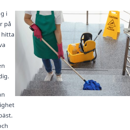
g i
är på
 hitta
va
en
dig.
ån
ighet
bäst.
och