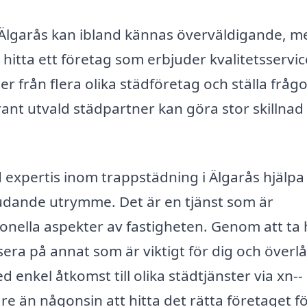
 i Älgarås kan ibland kännas överväldigande, m
itta ett företag som erbjuder kvalitetsservice 
ter från flera olika städföretag och ställa fråg
nt utvald städpartner kan göra stor skillnad 
expertis inom trappstädning i Älgarås hjälpa
bjudande utrymme. Det är en tjänst som är
onella aspekter av fastigheten. Genom att ta 
era på annat som är viktigt för dig och överl
 enkel åtkomst till olika städtjänster via xn--
re än någonsin att hitta det rätta företaget f