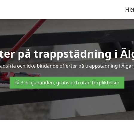
He
rter på trappstädning i Äl
dsfria och icke bindande offerter på trappstädning i Älgarås
Få 3 erbjudanden, gratis och utan förpliktelser