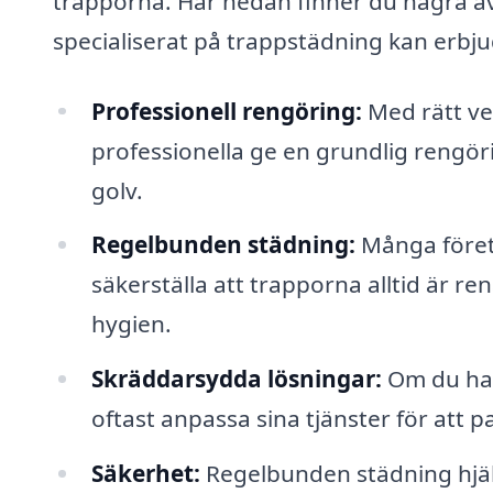
trapporna. Här nedan finner du några av
specialiserat på trappstädning kan erbju
Professionell rengöring:
Med rätt ve
professionella ge en grundlig rengör
golv.
Regelbunden städning:
Många företa
säkerställa att trapporna alltid är re
hygien.
Skräddarsydda lösningar:
Om du har
oftast anpassa sina tjänster för att pa
Säkerhet:
Regelbunden städning hjälpe