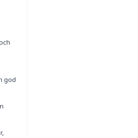
 och
en god
en
r,