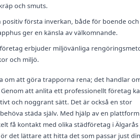
skräp och smuts.
n positiv första inverkan, både för boende och
trapphus ger en känsla av välkomnande.
öretag erbjuder miljövänliga rengöringsmet
r och miljö.
ra om att göra trapporna rena; det handlar om
. Genom att anlita ett professionellt företag k
ktivt och noggrant sätt. Det är också en stor
 behöva städa själv. Med hjälp av en plattfor
lt få kontakt med olika städföretag i Älgarås
gör det lättare att hitta det som passar just di