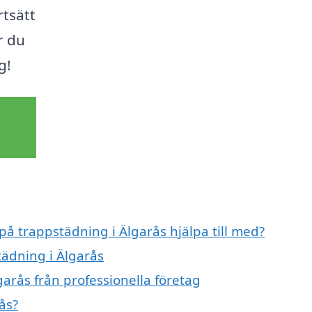
rtsätt
r du
g!
på trappstädning i Älgarås hjälpa till med?
tädning i Älgarås
arås från professionella företag
ås?