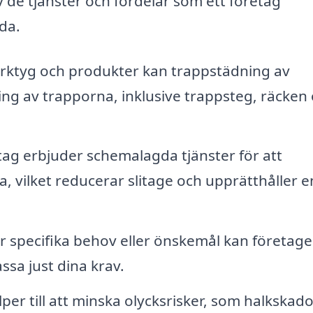
 de tjänster och fördelar som ett företag
da.
rktyg och produkter kan trappstädning av
ing av trapporna, inklusive trappsteg, räcken
g erbjuder schemalagda tjänster för att
na, vilket reducerar slitage och upprätthåller 
 specifika behov eller önskemål kan företag
ssa just dina krav.
r till att minska olycksrisker, som halkskado