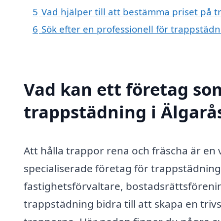
5
Vad hjälper till att bestämma priset på 
6
Sök efter en professionell för trappstäd
Vad kan ett företag som
trappstädning i Älgarås
Att hålla trappor rena och fräscha är en v
specialiserade företag för trappstädnin
fastighetsförvaltare, bostadsrättsförenin
trappstädning bidra till att skapa en tri