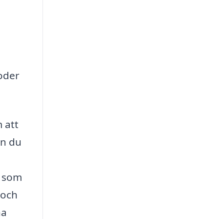
oder
 att
an du
m som
 och
na