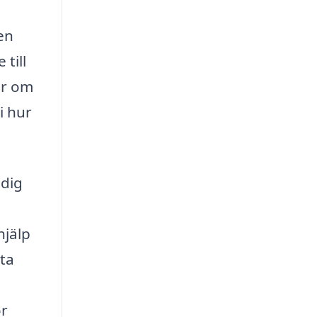
en
till
or om
i hur
 dig
hjälp
åta
ör