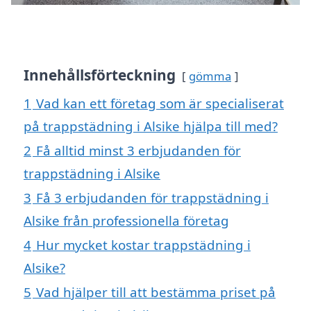
Innehållsförteckning
gömma
1
Vad kan ett företag som är specialiserat
på trappstädning i Alsike hjälpa till med?
2
Få alltid minst 3 erbjudanden för
trappstädning i Alsike
3
Få 3 erbjudanden för trappstädning i
Alsike från professionella företag
4
Hur mycket kostar trappstädning i
Alsike?
5
Vad hjälper till att bestämma priset på