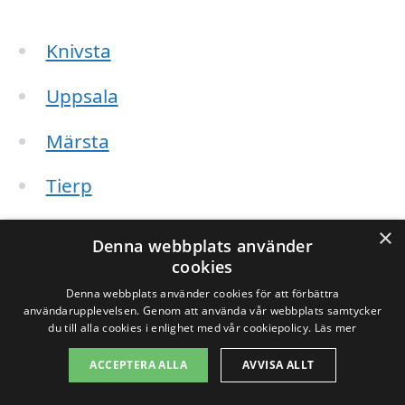
Knivsta
Uppsala
Märsta
Tierp
Sigtuna
×
Denna webbplats använder
cookies
Älvkarleby
Denna webbplats använder cookies för att förbättra
användarupplevelsen. Genom att använda vår webbplats samtycker
Gävle
du till alla cookies i enlighet med vår cookiepolicy.
Läs mer
Tärnsjö
ACCEPTERA ALLA
AVVISA ALLT