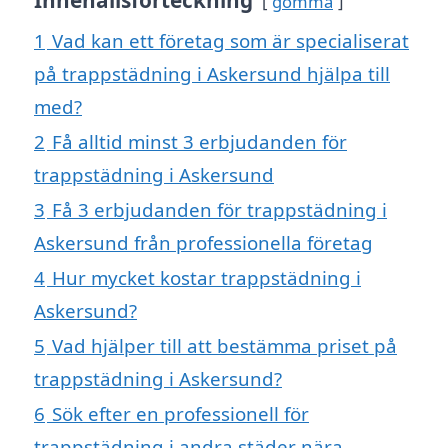
gömma
1
Vad kan ett företag som är specialiserat
på trappstädning i Askersund hjälpa till
med?
2
Få alltid minst 3 erbjudanden för
trappstädning i Askersund
3
Få 3 erbjudanden för trappstädning i
Askersund från professionella företag
4
Hur mycket kostar trappstädning i
Askersund?
5
Vad hjälper till att bestämma priset på
trappstädning i Askersund?
6
Sök efter en professionell för
trappstädning i andra städer nära