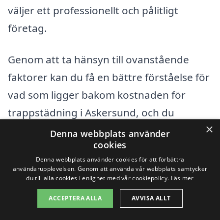
väljer ett professionellt och pålitligt
företag.
Genom att ta hänsyn till ovanstående
faktorer kan du få en bättre förståelse för
vad som ligger bakom kostnaden för
trappstädning i Askersund, och du
×
kommer att vara bättre rustad att fatta
Denna webbplats använder
cookies
ett informerat beslut när det gäller val av
Denna webbplats använder cookies för att förbättra
städservice.
användarupplevelsen. Genom att använda vår webbplats samtycker
du till alla cookies i enlighet med vår cookiepolicy.
Läs mer
Få 3 erbjudanden, gratis och utan
ACCEPTERA ALLA
AVVISA ALLT
förpliktelser