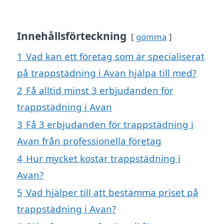
Innehållsförteckning
gömma
1
Vad kan ett företag som är specialiserat
på trappstädning i Avan hjälpa till med?
2
Få alltid minst 3 erbjudanden för
trappstädning i Avan
3
Få 3 erbjudanden för trappstädning i
Avan från professionella företag
4
Hur mycket kostar trappstädning i
Avan?
5
Vad hjälper till att bestämma priset på
trappstädning i Avan?