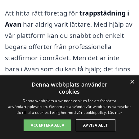
Att hitta rätt företag för
trappstädning i
Avan
har aldrig varit lättare. Med hjälp av
vår plattform kan du snabbt och enkelt
begära offerter från professionella
städfirmor i området. Men det är inte
bara i Avan som du kan få hjälp; det finns
också många andra närliggande städer
×
Denna webbplats använder
där du kan hitta pålitliga städtjänster. Här
cookies
Denna webbplats använder cookies för att förbättra
är några av dem:
användarupplevelsen. Genom att använda vår webbplats samtycker
du till alla cookies i enlighet med vår cookiepolicy.
Läs mer
Luleå
ACCEPTERA ALLA
AVVISA ALLT
Piteå