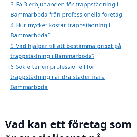
3
Få 3 erbjudanden för trappstädning i
Bammarboda från professionella företag
4
Hur mycket kostar trappstädning i
Bammarboda?
5
Vad hjälper till att bestämma priset på
trappstädning i Bammarboda?
6
Sök efter en professionell för
trappstädning i andra städer nära
Bammarboda
Vad kan ett företag som