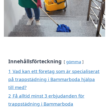
Innehållsförteckning
gömma
1
Vad kan ett företag som är specialiserat
på trappstädning i Bammarboda hjälpa
till med?
2
Få alltid minst 3 erbjudanden för
trappstädning i Bammarboda