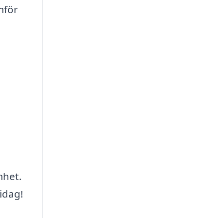
mför
mhet.
idag!