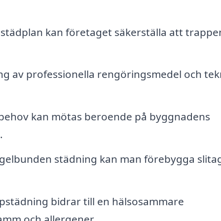
städplan kan företaget säkerställa att trappe
g av professionella rengöringsmedel och tek
dbehov kan mötas beroende på byggnadens
.
elbunden städning kan man förebygga slita
pstädning bidrar till en hälsosammare
amm och allergener.