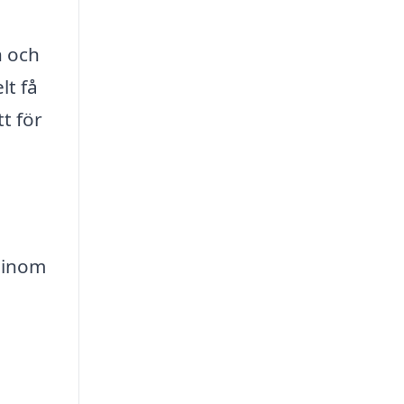
n och
lt få
t för
 inom