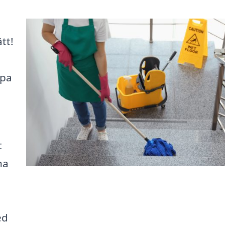
tt!
apa
t
na
ed