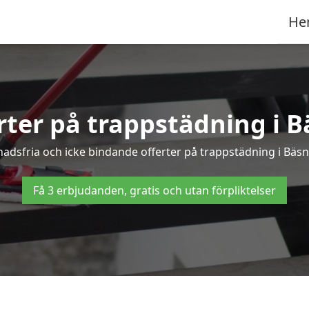
He
erter på trappstädning i B
adsfria och icke bindande offerter på trappstädning i Bäsna 
Få 3 erbjudanden, gratis och utan förpliktelser