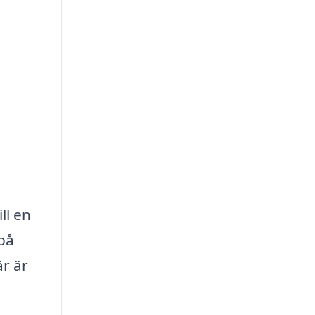
ll en
 på
är är