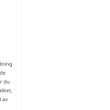
ädning
nde
är du
litet,
d av