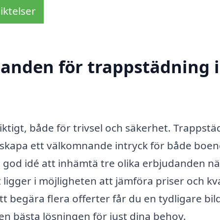
iktelser
danden för trappstädning i
iktigt, både för trivsel och säkerhet. Trappst
att skapa ett välkomnande intryck för både boe
n god idé att inhämtä tre olika erbjudanden n
ligger i möjligheten att jämföra priser och kva
t begära flera offerter får du en tydligare bil
n bästa lösningen för just dina behov.