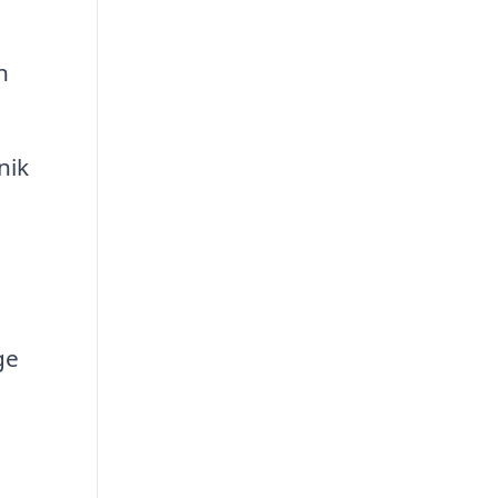
n
nik
ge