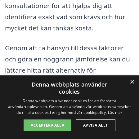
konsultationer för att hjälpa dig att
identifiera exakt vad som krävs och hur
mycket det kan tänkas kosta.
Genom att ta hänsyn till dessa faktorer
och göra en noggrann jämförelse kan du
lättare hitta rätt alternativ för
×
trappstädning i Bullmark som uppfyller
Denna webbplats använder
cookies
dina krav och förväntningar.
Denna webbplats använder cookies för att förbättra
användarupplevelsen. Genom att använda vår webbplats samtycker
du till alla cookies i enlighet med vår cookiepolicy.
Läs mer
Få 3 erbjudanden, gratis och utan
förpliktelser
ACCEPTERA ALLA
AVVISA ALLT