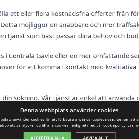
a ett eller flera kostnadsfria offerter från fö
 Detta möjliggör en snabbare och mer träffsä
 den tjänst som bäst passar dina behov och bud
 i Centrala Gävle eller en mer omfattande ser
över för att komma i kontakt med kvalitativa
a din sökning. Vår tjänst är enkel att använda 
ill de bästa erbjudandena. Upptäck skillnaden
Denna webbplats använder cookies
 redan idag!
plats använder cookies för att förbättra användarupplevelsen. Genom att 
ebbplats samtycker du till alla cookies i enlighet med vår cookiepolicy.
Läs m
ACCEPTERA ALLA
AVVISA ALLT