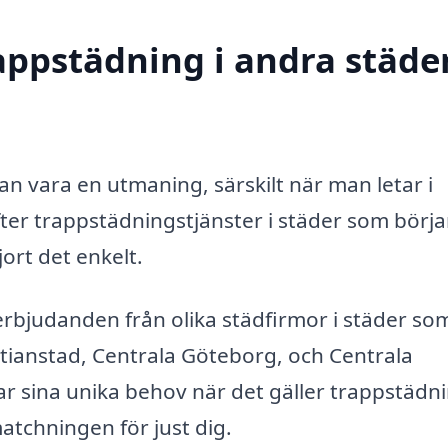
rappstädning i andra städer
kan vara en utmaning, särskilt när man letar i
efter trappstädningstjänster i städer som börja
ort det enkelt.
 erbjudanden från olika städfirmor i städer so
stianstad, Centrala Göteborg, och Centrala
r sina unika behov när det gäller trappstädn
atchningen för just dig.