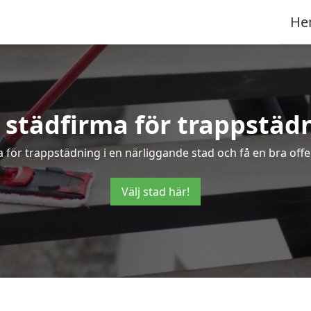
He
 städfirma för trappstäd
a för trappstädning i en närliggande stad och få en bra offe
Välj stad här!