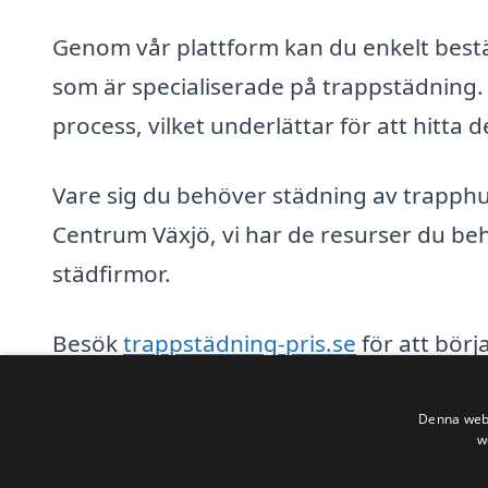
Genom vår plattform kan du enkelt beställ
som är specialiserade på trappstädning.
process, vilket underlättar för att hitta
Vare sig du behöver städning av trapphus
Centrum Växjö, vi har de resurser du beh
städfirmor.
Besök
trappstädning-pris.se
för att börj
designad för att ge dig snabb tillgång t
professionell och effektiv trappstädning
Denna webb
w