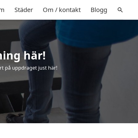
m
Städer
Om / kontakt
Blogg
ning här!
rt på uppdraget just här!