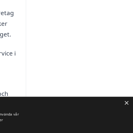
retag
ker
get.
vice i
och
×
 med
använda vår
er