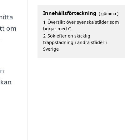
Innehållsförteckning
gömma
hitta
1
Översikt över svenska städer som
ett om
börjar med C
2
Sök efter en skicklig
h
trappstädning i andra städer i
Sverige
ån
 kan