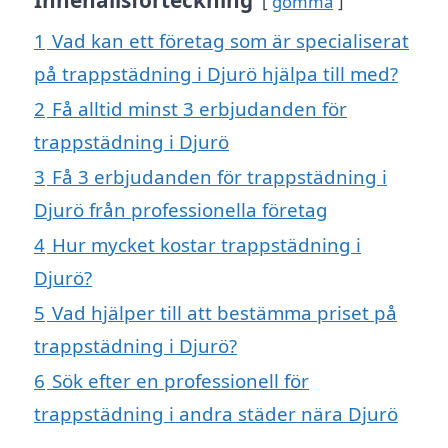
gömma
1
Vad kan ett företag som är specialiserat
på trappstädning i Djurö hjälpa till med?
2
Få alltid minst 3 erbjudanden för
trappstädning i Djurö
3
Få 3 erbjudanden för trappstädning i
Djurö från professionella företag
4
Hur mycket kostar trappstädning i
Djurö?
5
Vad hjälper till att bestämma priset på
trappstädning i Djurö?
6
Sök efter en professionell för
trappstädning i andra städer nära Djurö