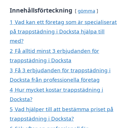
Innehållsförteckning
gömma
1
Vad kan ett företag som är specialiserat
på trappstädning i Docksta hjälpa till
med?
2
Få alltid minst 3 erbjudanden för
trappstädning i Docksta
3
Få 3 erbjudanden för trappstädning i
Docksta från professionella företag
4
Hur mycket kostar trappstädning i
Docksta?
5
Vad hjälper till att bestämma priset på
trappstädning i Docksta?