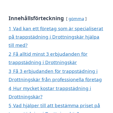
Innehållsförteckning
gömma
1
Vad kan ett företag som är specialiserat
på trappstädning i Drottningskär hjälpa
till med?
2
Få alltid minst 3 erbjudanden för
trappstädning i Drottningskär
3
Få 3 erbjudanden för trappstädning i
Drottningskär från professionella företag
4
Hur mycket kostar trappstädning i
Drottningskär?
5
Vad hjälper till att bestämma priset på