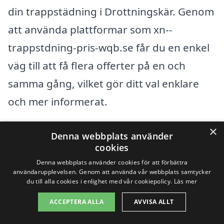
din trappstädning i Drottningskär. Genom
att använda plattformar som xn--
trappstdning-pris-wqb.se får du en enkel
väg till att få flera offerter på en och
samma gång, vilket gör ditt val enklare
och mer informerat.
×
Denna webbplats använder
Få 3 erbjudanden, gratis och utan
cookies
förpliktelser
Denna webbplats använder cookies för att förbättra
användarupplevelsen. Genom att använda vår webbplats samtycker
du till alla cookies i enlighet med vår cookiepolicy.
Läs mer
ACCEPTERA ALLA
AVVISA ALLT
Sök efter en