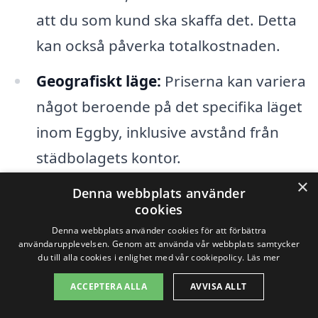
att du som kund ska skaffa det. Detta
kan också påverka totalkostnaden.
Geografiskt läge:
Priserna kan variera
något beroende på det specifika läget
inom Eggby, inklusive avstånd från
städbolagets kontor.
×
Denna webbplats använder
Genom att vara medveten om dessa
cookies
faktorer kan du lättare förhandla och
Denna webbplats använder cookies för att förbättra
användarupplevelsen. Genom att använda vår webbplats samtycker
jämföra priser för trappstädning i Eggby.
du till alla cookies i enlighet med vår cookiepolicy.
Läs mer
Du kan också be om offert från flera olika
ACCEPTERA ALLA
AVVISA ALLT
städföretag för att hitta det bästa