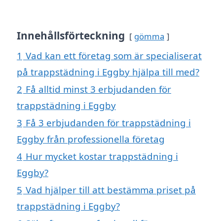
Innehållsförteckning
gömma
1
Vad kan ett företag som är specialiserat
på trappstädning i Eggby hjälpa till med?
2
Få alltid minst 3 erbjudanden för
trappstädning i Eggby
3
Få 3 erbjudanden för trappstädning i
Eggby från professionella företag
4
Hur mycket kostar trappstädning i
Eggby?
5
Vad hjälper till att bestämma priset på
trappstädning i Eggby?