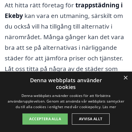
Att hitta rätt företag för
trappstädning i
Ekeby
kan vara en utmaning, särskilt om
du också vill ha tillgång till alternativ i
närområdet. Många gånger kan det vara
bra att se på alternativas i närliggande
städer för att jämföra priser och tjänster.
Låt oss titta på några av de städer som
×
ligger nära Ekeby och som kan erbjuda
Denna webbplats använder
cookies
kvalitetslösningar för trappstädning.
Denna webbplats använder cookies för att förbättra
användarupplevelsen. Genom att använda vår webbplats samtycker
du till alla cookies i enlighet med vår cookiepolicy.
Läs mer
Här är några närliggande städer där du
kan hitta professionella städföretag:
ACCEPTERA ALLA
AVVISA ALLT