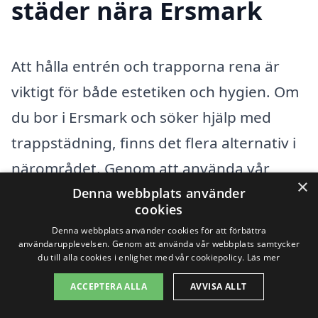
städer nära Ersmark
Att hålla entrén och trapporna rena är
viktigt för både estetiken och hygien. Om
du bor i Ersmark och söker hjälp med
trappstädning, finns det flera alternativ i
närområdet. Genom att använda vår
×
plattform kan du enkelt få kontakt med
Denna webbplats använder
cookies
professionella städföretag som erbjuder
Denna webbplats använder cookies för att förbättra
trappstädning i Ersmark och
användarupplevelsen. Genom att använda vår webbplats samtycker
du till alla cookies i enlighet med vår cookiepolicy.
Läs mer
omkringliggande städer. Här är några av
ACCEPTERA ALLA
AVVISA ALLT
de städer där du kan hitta kompetenta