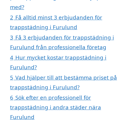
med?
2
Få alltid minst 3 erbjudanden för
trappstädning i Furulund
3
Få 3 erbjudanden för trappstädning i
Furulund från professionella företag
4
Hur mycket kostar trappstädning i
Furulund?
5
Vad hjälper till att bestämma priset på
trappstädning i Furulund?
6
Sök efter en professionell för
trappstädning i andra städer nära
Furulund