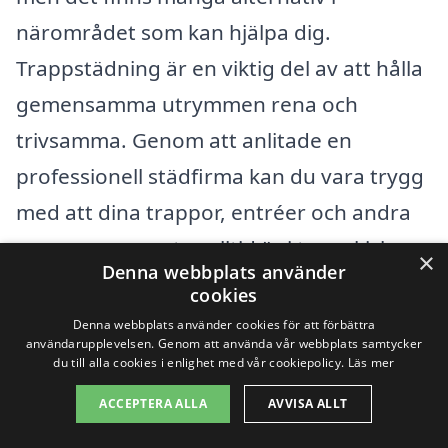
närområdet som kan hjälpa dig.
Trappstädning är en viktig del av att hålla
gemensamma utrymmen rena och
trivsamma. Genom att anlitade en
professionell städfirma kan du vara trygg
med att dina trappor, entréer och andra
gemensamma ytor alltid är i toppskick.
×
Denna webbplats använder
cookies
Om du letar efter hjälp med
Denna webbplats använder cookies för att förbättra
trappstädning men kanske vill överväga
användarupplevelsen. Genom att använda vår webbplats samtycker
du till alla cookies i enlighet med vår cookiepolicy.
Läs mer
andra städer i närheten av Furulund,
ACCEPTERA ALLA
AVVISA ALLT
finns det flera områden och byar där