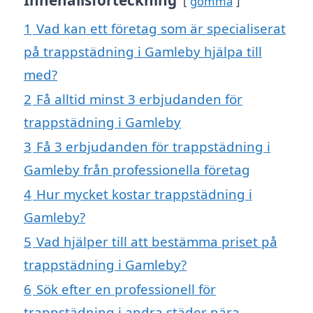
gömma
1
Vad kan ett företag som är specialiserat
på trappstädning i Gamleby hjälpa till
med?
2
Få alltid minst 3 erbjudanden för
trappstädning i Gamleby
3
Få 3 erbjudanden för trappstädning i
Gamleby från professionella företag
4
Hur mycket kostar trappstädning i
Gamleby?
5
Vad hjälper till att bestämma priset på
trappstädning i Gamleby?
6
Sök efter en professionell för
trappstädning i andra städer nära