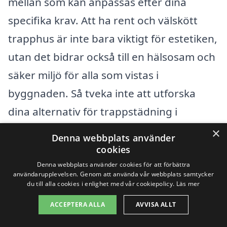
mellan som kan anpassas efter dina
specifika krav. Att ha rent och välskött
trapphus är inte bara viktigt för estetiken,
utan det bidrar också till en hälsosam och
säker miljö för alla som vistas i
byggnaden. Så tveka inte att utforska
dina alternativ för trappstädning i
Gamleby och begära offerter redan idag!
×
Denna webbplats använder
cookies
Få 3 erbjudanden, gratis och utan
Denna webbplats använder cookies för att förbättra
användarupplevelsen. Genom att använda vår webbplats samtycker
förpliktelser
du till alla cookies i enlighet med vår cookiepolicy.
Läs mer
ACCEPTERA ALLA
AVVISA ALLT