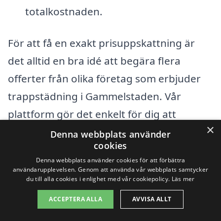
totalkostnaden.
För att få en exakt prisuppskattning är
det alltid en bra idé att begära flera
offerter från olika företag som erbjuder
trappstädning i Gammelstaden. Vår
plattform gör det enkelt för dig att
×
jämföra priser och tjänster från lokala
Denna webbplats använder
cookies
städfirmor. Genom att fylla i dina
Denna webbplats använder cookies för att förbättra
uppgifter kan du snabbt få svar från olika
användarupplevelsen. Genom att använda vår webbplats samtycker
du till alla cookies i enlighet med vår cookiepolicy.
Läs mer
städare och välja den lösning som passar
ACCEPTERA ALLA
AVVISA ALLT
just dina behov bäst. Tänk på att den
billigaste lösningen inte alltid är den