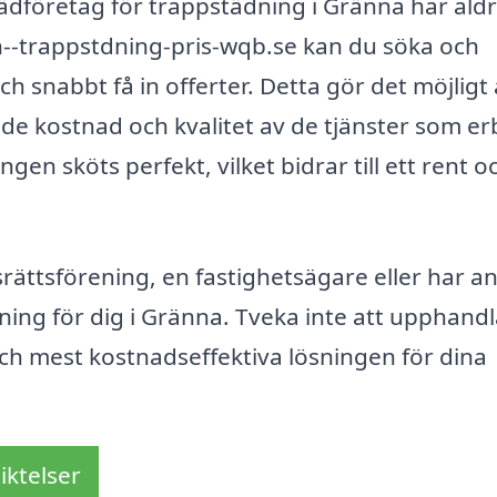
 städföretag för trappstädning i Gränna har aldr
n--trappstdning-pris-wqb.se kan du söka och
h snabbt få in offerter. Detta gör det möjligt 
åde kostnad och kvalitet av de tjänster som er
ngen sköts perfekt, vilket bidrar till ett rent o
rättsförening, en fastighetsägare eller har a
ning för dig i Gränna. Tveka inte att upphand
och mest kostnadseffektiva lösningen för dina
iktelser