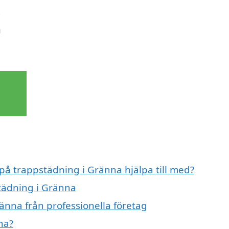
t
n
 på trappstädning i Gränna hjälpa till med?
städning i Gränna
änna från professionella företag
na?