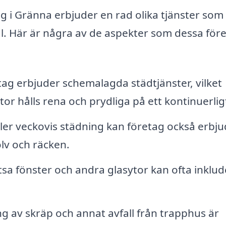
 i Gränna erbjuder en rad olika tjänster som
. Här är några av de aspekter som dessa för
g erbjuder schemalagda städtjänster, vilket
or hålls rena och prydliga på ett kontinuerligt
ler veckovis städning kan företag också erbj
lv och räcken.
tsa fönster och andra glasytor kan ofta inklu
ng av skräp och annat avfall från trapphus är