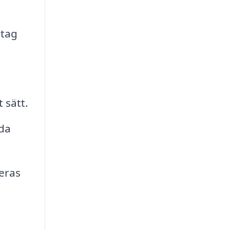
etag
 sätt.
uda
deras