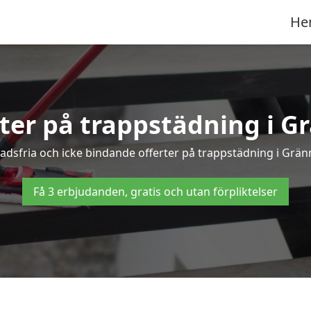
He
rter på trappstädning i G
dsfria och icke bindande offerter på trappstädning i Gränna
Få 3 erbjudanden, gratis och utan förpliktelser