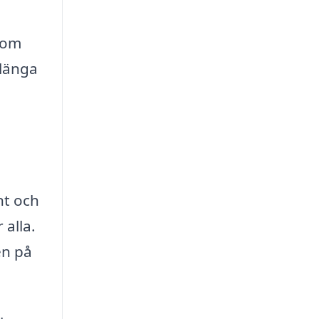
som
rlänga
nt och
 alla.
en på