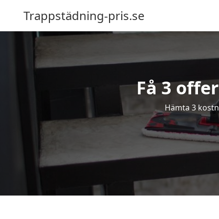
Trappstädning-pris.se
Få 3 offe
Hämta 3 kostna