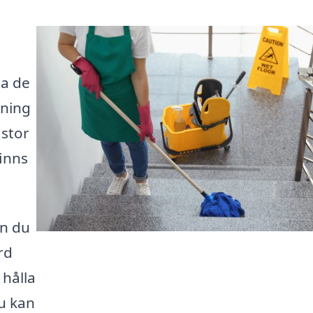
ta de
dning
 stor
finns
an du
rd
 hålla
du kan