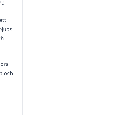
ig
att
bjuds.
ch
ndra
la och