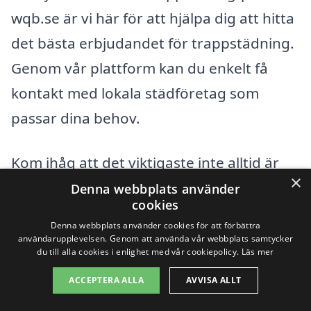
wqb.se är vi här för att hjälpa dig att hitta
det bästa erbjudandet för trappstädning.
Genom vår plattform kan du enkelt få
kontakt med lokala städföretag som
passar dina behov.
Kom ihåg att det viktigaste inte alltid är
×
att hitta det billigaste alternativet, utan
Denna webbplats använder
cookies
att också överväga kvaliteten på den
Denna webbplats använder cookies för att förbättra
städning som erbjuds. Genom att välja ett
användarupplevelsen. Genom att använda vår webbplats samtycker
du till alla cookies i enlighet med vår cookiepolicy.
Läs mer
pålitligt företag kan du säkerställa att din
ACCEPTERA ALLA
AVVISA ALLT
trapp förblir ren och inbjudande för både