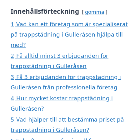
Innehållsförteckning
gömma
1
Vad kan ett företag som är specialiserat
på trappstädning i Gulleråsen hjälpa till
med?
2
Få alltid minst 3 erbjudanden för
trappstädning i Gulleråsen
3
Få 3 erbjudanden för trappstädning i
Gulleråsen från professionella företag
4
Hur mycket kostar trappstädning i
Gulleråsen?
5
Vad hjälper till att bestämma priset på
trappstädning i Gulleråsen?