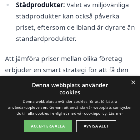
Städprodukter:
Valet av miljövänliga
städprodukter kan också påverka
priset, eftersom de ibland är dyrare än
standardprodukter.
Att jämföra priser mellan olika företag
erbjuder en smart strategi för att få den
bästa lösningen för trappstädning i
×
Denna webbplats använder
Gulleråsen. Plattformar som xn--
cookies
Denna webbplats använder cookies för att förbättra
trappstdning-pris-wqb.se gör det enkelt
användarupplevelsen. Genom att använda vår webbplats samtycker
att begära offerter från flera olika
du till alla cookies i enlighet med vår cookiepolicy.
Läs mer
städleverantörer i ditt område. Genom att
ACCEPTERA ALLA
AVVISA ALLT
få flera erbjudanden kan du inte bara se