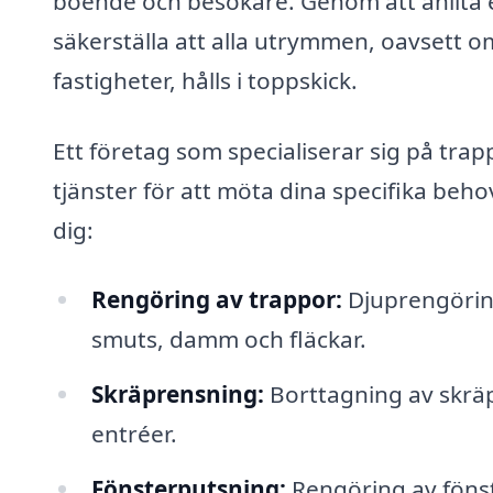
boende och besökare. Genom att anlita e
säkerställa att alla utrymmen, oavsett o
fastigheter, hålls i toppskick.
Ett företag som specialiserar sig på trap
tjänster för att möta dina specifika beh
dig:
Rengöring av trappor:
Djuprengöring
smuts, damm och fläckar.
Skräprensning:
Borttagning av skräp
entréer.
Fönsterputsning:
Rengöring av fönste