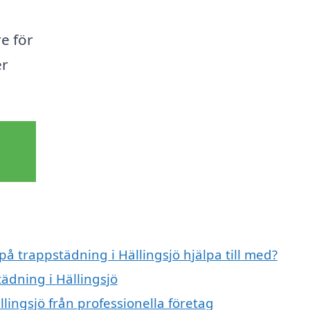
e för
er
på trappstädning i Hällingsjö hjälpa till med?
tädning i Hällingsjö
lingsjö från professionella företag