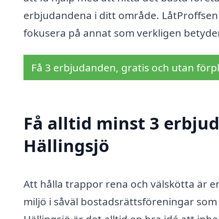
erbjudandena i ditt område. LåtProffsen
fokusera på annat som verkligen betyde
Få 3 erbjudanden, gratis och utan förpl
Få alltid minst 3 erbju
Hällingsjö
Att hålla trappor rena och välskötta är en
miljö i såväl bostadsrättsföreningar som
Hällingsjö är det alltid en bra idé att i