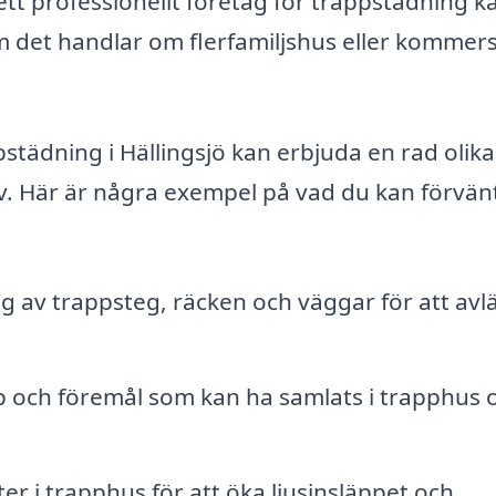
tt professionellt företag för trappstädning k
m det handlar om flerfamiljshus eller kommers
pstädning i Hällingsjö kan erbjuda en rad olika
ov. Här är några exempel på vad du kan förvän
 av trappsteg, räcken och väggar för att avl
 och föremål som kan ha samlats i trapphus 
r i trapphus för att öka ljusinsläppet och