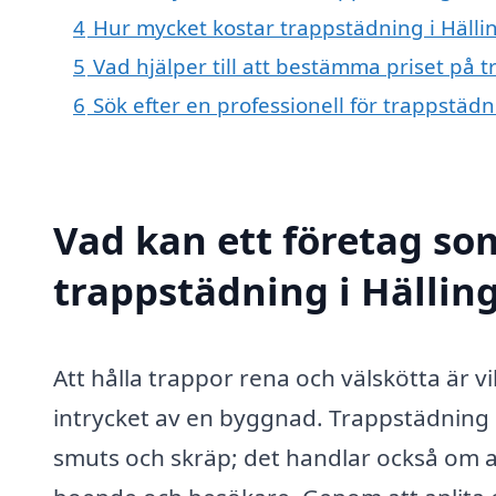
4
Hur mycket kostar trappstädning i Hälli
5
Vad hjälper till att bestämma priset på t
6
Sök efter en professionell för trappstädn
Vad kan ett företag som
trappstädning i Hälling
Att hålla trappor rena och välskötta är v
intrycket av en byggnad. Trappstädning i 
smuts och skräp; det handlar också om a