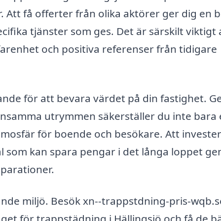
. Att få offerter från olika aktörer ger dig en 
fika tjänster som ges. Det är särskilt viktigt 
rfarenhet och positiva referenser från tidigare
ande för att bevara värdet på din fastighet. 
ensamma utrymmen säkerställer du inte bara 
atmosfär för boende och besökare. Att invester
val som kan spara pengar i det långa loppet g
eparationer.
nde miljö. Besök xn--trappstdning-pris-wqb.s
aget för trappstädning i Hällingsjö och få de b