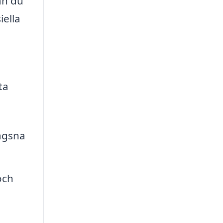
an du
iella
ta
ägsna
och