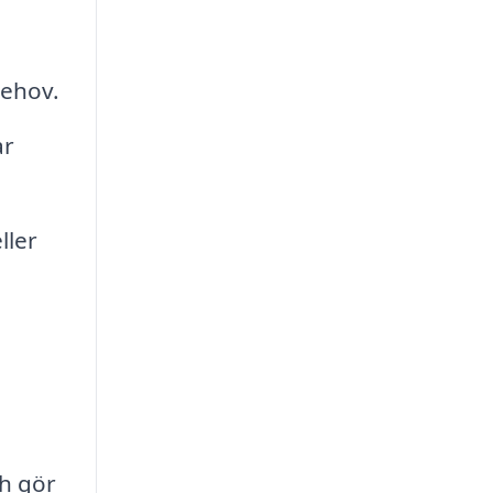
behov.
ar
ller
ch gör