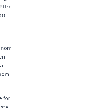
bättre
att
Genom
en
a i
enom
e för
ästa