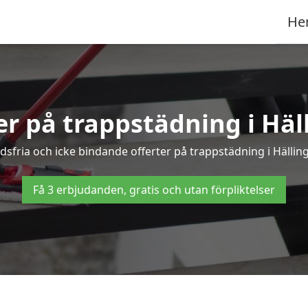
He
er på trappstädning i Häl
fria och icke bindande offerter på trappstädning i Hällings
Få 3 erbjudanden, gratis och utan förpliktelser