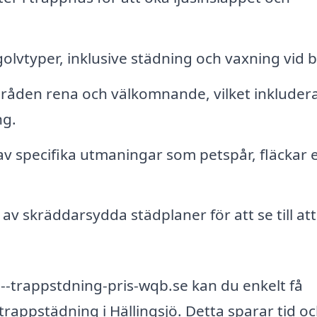
olvtyper, inklusive städning och vaxning vid 
råden rena och välkomnande, vilket inkluder
ng.
v specifika utmaningar som petspår, fläckar e
v skräddarsydda städplaner för att se till att
-trappstdning-pris-wqb.se kan du enkelt få
rappstädning i Hällingsjö. Detta sparar tid o