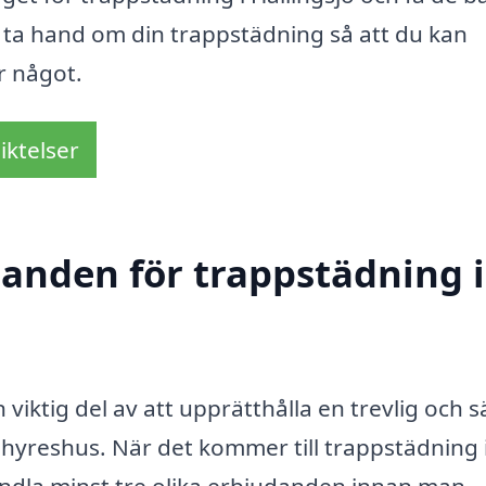
 ta hand om din trappstädning så att du kan
r något.
iktelser
danden för trappstädning i
 viktig del av att upprätthålla en trevlig och 
 hyreshus. När det kommer till trappstädning 
nhandla minst tre olika erbjudanden innan man