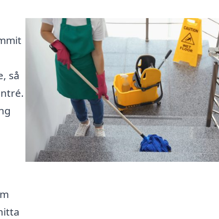
ommit
e, så
ntré.
ing
rm
itta