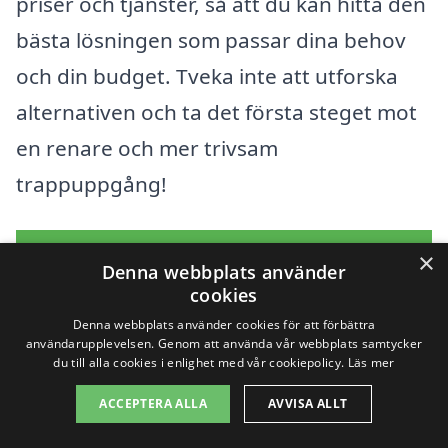
priser och tjänster, så att du kan hitta den
bästa lösningen som passar dina behov
och din budget. Tveka inte att utforska
alternativen och ta det första steget mot
en renare och mer trivsam
trappuppgång!
Få 3 erbjudanden, gratis och utan
×
Denna webbplats använder
förpliktelser
cookies
Denna webbplats använder cookies för att förbättra
användarupplevelsen. Genom att använda vår webbplats samtycker
du till alla cookies i enlighet med vår cookiepolicy.
Läs mer
Sök efter en
ACCEPTERA ALLA
AVVISA ALLT