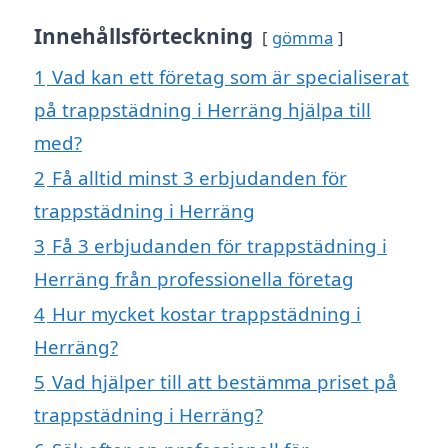
Innehållsförteckning
gömma
1
Vad kan ett företag som är specialiserat
på trappstädning i Herräng hjälpa till
med?
2
Få alltid minst 3 erbjudanden för
trappstädning i Herräng
3
Få 3 erbjudanden för trappstädning i
Herräng från professionella företag
4
Hur mycket kostar trappstädning i
Herräng?
5
Vad hjälper till att bestämma priset på
trappstädning i Herräng?