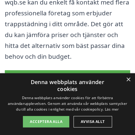
wqb.se kan du enkelt få kontakt med flera
professionella företag som erbjuder
trappstädning i ditt område. Det gör att
du kan jämföra priser och tjänster och
hitta det alternativ som bäst passar dina
behov och din budget.
Få 3 erbjudanden, gratis och utan
×
Denna webbplats använder
förpliktelser
cookies
Denna webbplats använder cookies för att förbättra
användarupplevelsen. Genom att använda vår webbplats samtycker
du till alla cookies i enlighet med vår cookiepolicy.
Läs mer
Sök efter en
ACCEPTERA ALLA
AVVISA ALLT