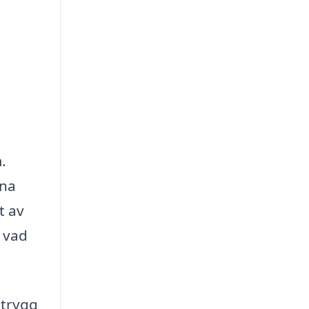
.
ena
t av
 vad
 trygg