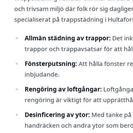
och trivsam miljö där folk rör sig daglig
specialiserat på trappstädning i Hultafor
Allmän städning av trappor:
Det in
trappor och trappavsatsar för att hå
Fönsterputsning:
Att hålla fönster r
inbjudande.
Rengöring av loftgångar:
Loftgångar
rengöring är viktigt för att upprätthål
Desinficering av ytor:
Med tanke på h
handräcken och andra ytor som berö