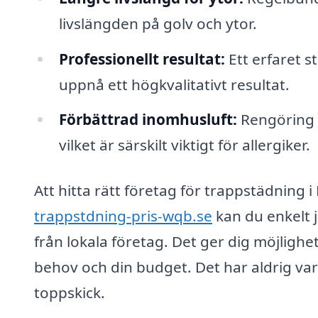
livslängden på golv och ytor.
Professionellt resultat:
Ett erfaret s
uppnå ett högkvalitativt resultat.
Förbättrad inomhusluft:
Rengöring oc
vilket är särskilt viktigt för allergiker.
Att hitta rätt företag för trappstädning 
trappstdning-pris-wqb.se
kan du enkelt j
från lokala företag. Det ger dig möjligh
behov och din budget. Det har aldrig varit 
toppskick.