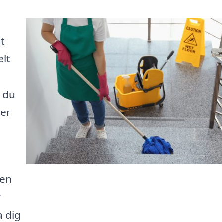
t
elt
t du
der
 en
v
a dig