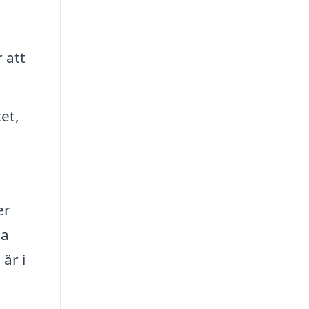
 att
et,
er
na
 är i