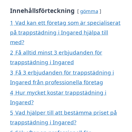
Innehållsförteckning
gömma
1
Vad kan ett företag som är specialiserat
på trappstädning i Ingared hjälpa till
med?
2
Få alltid minst 3 erbjudanden för
trappstädning i Ingared
3
Få 3 erbjudanden för trappstädning i
Ingared från professionella företag
4
Hur mycket kostar trappstädning i
Ingared?
5
Vad hjälper till att bestämma priset på
trappstädning i Ingared?