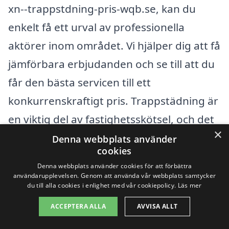
xn--trappstdning-pris-wqb.se, kan du
enkelt få ett urval av professionella
aktörer inom området. Vi hjälper dig att få
jämförbara erbjudanden och se till att du
får den bästa servicen till ett
konkurrenskraftigt pris. Trappstädning är
en viktig del av fastighetsskötsel, och det
×
är avgörande att hitta ett pålitligt företag
Denna webbplats använder
cookies
som kan hantera dessa tjänster.
Denna webbplats använder cookies för att förbättra
användarupplevelsen. Genom att använda vår webbplats samtycker
du till alla cookies i enlighet med vår cookiepolicy.
Läs mer
När du söker efter trappstädning i
Ingared, kan det vara värdefullt att
ACCEPTERA ALLA
AVVISA ALLT
överväga företag som även är