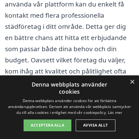
använda vår plattform kan du enkelt få
kontakt med flera professionella
städföretag i ditt område. Detta ger dig
en bättre chans att hitta ett erbjudande
som passar både dina behov och din
budget. Oavsett vilket företag du väljer,
kom ihåg att kvalitet och pålitlighet ofta
×
går hand i hand med priset. En noggrant
Denna webbplats använder
cookies
utförd trappstädning bidrar inte bara till
Denna webbplats använder cookies för att förbättra
ett fräschare utseende utan också till en
användarupplevelsen. Genom att använda vår webbplats samtycker
du till alla cookies i enlighet med vår cookiepolicy.
Läs mer
mer trivsam boendemiljö för alla som
använder trappen.
ACCEPTERA ALLA
AVVISA ALLT