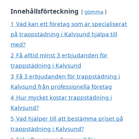
Innehållsförteckning
gömma
1
Vad kan ett företag som är specialiserat
på trappstädning i Kalvsund hjälpa till
med?
2
Få alltid minst 3 erbjudanden för
trappstädning i Kalvsund
3
Få 3 erbjudanden för trappstädning i
Kalvsund från professionella företag
4
Hur mycket kostar trappstädning i
Kalvsund?
5
Vad hjälper till att bestämma priset på
trappstädning i Kalvsund?