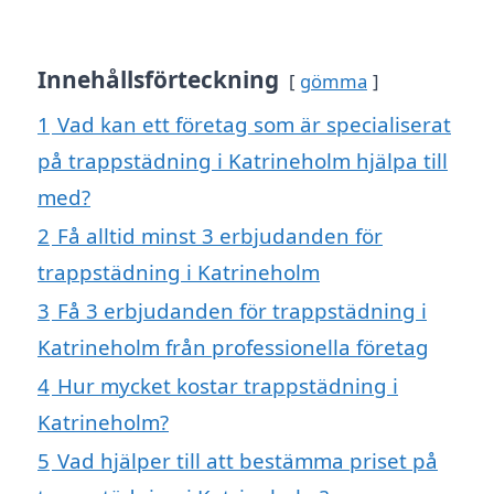
Innehållsförteckning
gömma
1
Vad kan ett företag som är specialiserat
på trappstädning i Katrineholm hjälpa till
med?
2
Få alltid minst 3 erbjudanden för
trappstädning i Katrineholm
3
Få 3 erbjudanden för trappstädning i
Katrineholm från professionella företag
4
Hur mycket kostar trappstädning i
Katrineholm?
5
Vad hjälper till att bestämma priset på