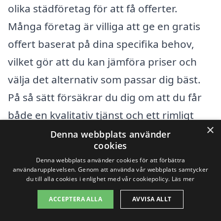
olika städföretag för att få offerter.
Många företag är villiga att ge en gratis
offert baserat på dina specifika behov,
vilket gör att du kan jämföra priser och
välja det alternativ som passar dig bäst.
På så sätt försäkrar du dig om att du får
både en kvalitativ tjänst och ett rimligt
×
pris för trappstädningen.
Denna webbplats använder
cookies
Denna webbplats använder cookies för att förbättra
Få 3 erbjudanden, gratis och utan
användarupplevelsen. Genom att använda vår webbplats samtycker
du till alla cookies i enlighet med vår cookiepolicy.
Läs mer
förpliktelser
ACCEPTERA ALLA
AVVISA ALLT