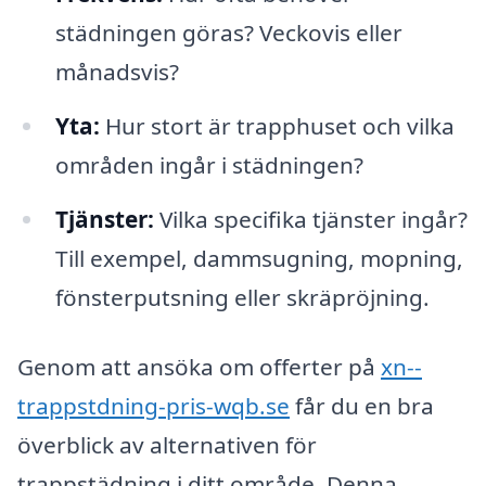
städningen göras? Veckovis eller
månadsvis?
Yta:
Hur stort är trapphuset och vilka
områden ingår i städningen?
Tjänster:
Vilka specifika tjänster ingår?
Till exempel, dammsugning, mopning,
fönsterputsning eller skräpröjning.
Genom att ansöka om offerter på
xn--
trappstdning-pris-wqb.se
får du en bra
överblick av alternativen för
trappstädning i ditt område. Denna