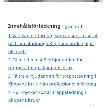
Innehållsförteckning
gömma
1
Vad kan ett företag som är specialiserat
på trappstädning i Klippans bruk hjälpa
till med?
2
Få alltid minst 3 erbjudanden för
trappstädning i Klippans bruk
3
Få tre erbjudanden för trappstädning i
Klippans bruk från professionella företag
4
Hur mycket kostar trappstädning i
Klippans bruk?