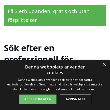
Få 3 erbjudanden, gratis och utan
förpliktelser
Sök efter en
professionell för
×
Denna webbplats använder
trappstädning i andra
cookies
städer nära Klippans
Denna webbplats använder cookies för att förbättra
användarupplevelsen. Genom att använda vår webbplats samtycker
du till alla cookies i enlighet med vår cookiepolicy.
Läs mer
bruk
ACCEPTERA ALLA
AVVISA ALLT