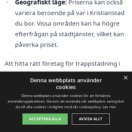
Geografiskt läge:
Priserna kan också
variera beroende på var i Kristianstad
du bor. Vissa områden kan ha högre
efterfrågan på städtjänster, vilket kan
påverka priset.
Att hitta rätt företag för trappstädning i
Kristianstad kan vara en utmaning, men
×
Denna webbplats använder
på xn--trappstdning-pris-wqb.se
cookies
underlättar vi processen genom att
Denna webbplats använder cookies för att förbättra
användarupplevelsen. Genom att använda vår webbplats samtycker
erbjuda dig flera olika alternativ. Genom
du till alla cookies i enlighet med vår cookiepolicy.
Läs mer
att fylla i en enkel formulär kan du snabbt
ACCEPTERA ALLA
AVVISA ALLT
få inofficiella offerter från lokala