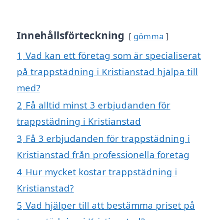
Innehållsförteckning
gömma
1
Vad kan ett företag som är specialiserat
på trappstädning i Kristianstad hjälpa till
med?
2
Få alltid minst 3 erbjudanden för
trappstädning i Kristianstad
3
Få 3 erbjudanden för trappstädning i
Kristianstad från professionella företag
4
Hur mycket kostar trappstädning i
Kristianstad?
5
Vad hjälper till att bestämma priset på