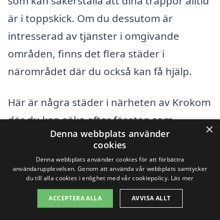
som kan säkerställa att dina trappor alltid
är i toppskick. Om du dessutom är
intresserad av tjänster i omgivande
områden, finns det flera städer i
närområdet där du också kan få hjälp.
Här är några städer i närheten av Krokom
där du kan söka efter företag som
×
Denna webbplats använder
erbjuder trappstädning:
cookies
Denna webbplats använder cookies för att förbättra
Östersund
användarupplevelsen. Genom att använda vår webbplats samtycker
du till alla cookies i enlighet med vår cookiepolicy.
Läs mer
Alger
ACCEPTERA ALLA
AVVISA ALLT
Bräcke