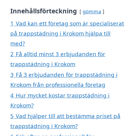
Innehållsförteckning
gömma
1
Vad kan ett företag som är specialiserat
på trappstädning i Krokom hjälpa till
med?
2
Få alltid minst 3 erbjudanden för
trappstädning i Krokom
3
Få 3 erbjudanden för trappstädning i
Krokom från professionella företag
4
Hur mycket kostar trappstädning i
Krokom?
5
Vad hjälper till att bestämma priset på
trappstädning i Krokom?