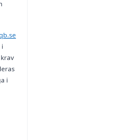
h
qb.se
 i
 krav
deras
a i