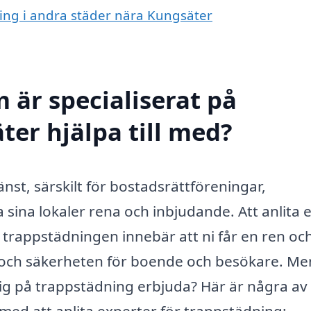
ning i andra städer nära Kungsäter
 är specialiserat på
ter hjälpa till med?
änst, särskilt för bostadsrättföreningar,
 sina lokaler rena och inbjudande. Att anlita e
m trappstädningen innebär att ni får en ren oc
ln och säkerheten för boende och besökare. M
sig på trappstädning erbjuda? Här är några av
med att anlita experter för trappstädning: