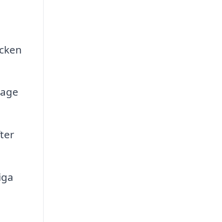
äcken
tage
ter
iga