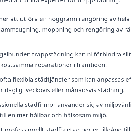
r att utföra en noggrann rengöring av hela
 dammsugning, moppning och rengöring av r
elbunden trappstädning kan ni förhindra sli
ill kostsamma reparationer i framtiden.
fta flexibla städtjänster som kan anpassas ef
r daglig, veckovis eller månadsvis städning.
ionella städfirmor använder sig av miljövänl
till en mer hållbar och hälsosam miljö.
tt professionellt städföretag ger er tillgång till