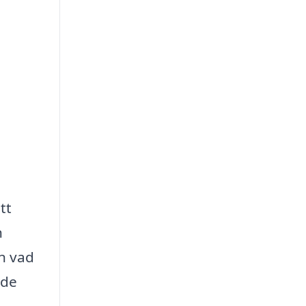
tt
h
en vad
 de