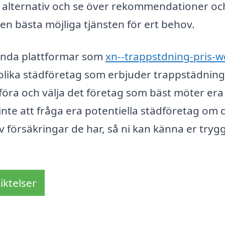
 alternativ och se över rekommendationer oc
den bästa möjliga tjänsten för ert behov.
vända plattformar som
xn--trappstdning-pris-w
ra olika städföretag som erbjuder trappstädning
föra och välja det företag som bäst möter era
inte att fråga era potentiella städföretag om 
v försäkringar de har, så ni kan känna er trygg
iktelser