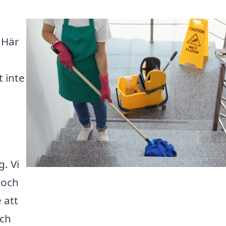
 Här
r
t inte
n
. Vi
 och
 att
och