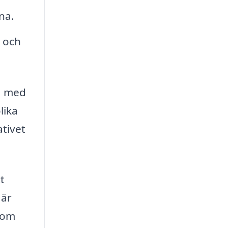
na.
e och
ga med
lika
ativet
t
 är
enom