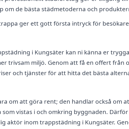
ap om de bästa städmetoderna och produkter
trappa ger ett gott första intryck för besökar
trappstädning i Kungsäter kan ni känna er tryg
er trivsam miljö. Genom att få en offert från o
ser och tjänster för att hitta det bästa altern
ara om att göra rent; den handlar också om at
la som vistas i och omkring byggnaden. Därför
ålitlig aktör inom trappstädning i Kungsäter. G