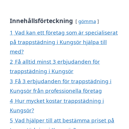
Innehållsförteckning
gömma
1
Vad kan ett företag som är specialiserat
på trappstädning i Kungsör hjälpa till
med?
2
Få alltid minst 3 erbjudanden för
trappstädning i Kungsör
3
Få 3 erbjudanden för trappstädning i
Kungsör från professionella företag
4
Hur mycket kostar trappstädning i
Kungsör?
5
Vad hjälper till att bestämma priset på