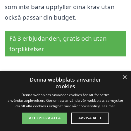
som inte bara uppfyller dina krav utan
också passar din budget.
Få 3 erbjudanden, gratis och utan
förpliktelser
×
Sök efter en
Denna webbplats använder
cookies
professionell för
Denna webbplats använder cookies för att förbättra
användarupplevelsen. Genom att använda vår webbplats samtycker
trappstädning i andra
du till alla cookies i enlighet med vår cookiepolicy.
Läs mer
städer nära Laxvik
ACCEPTERA ALLA
AVVISA ALLT