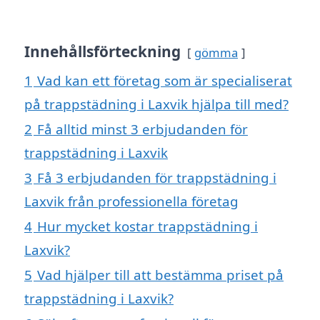
Innehållsförteckning
gömma
1
Vad kan ett företag som är specialiserat
på trappstädning i Laxvik hjälpa till med?
2
Få alltid minst 3 erbjudanden för
trappstädning i Laxvik
3
Få 3 erbjudanden för trappstädning i
Laxvik från professionella företag
4
Hur mycket kostar trappstädning i
Laxvik?
5
Vad hjälper till att bestämma priset på
trappstädning i Laxvik?