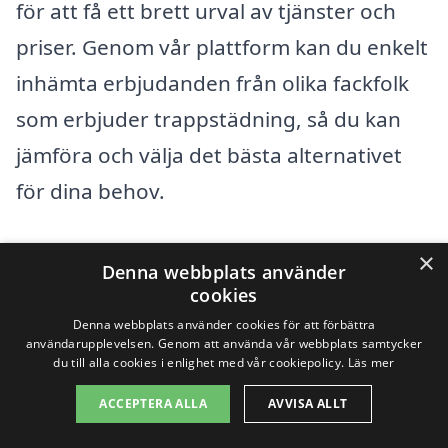
för att få ett brett urval av tjänster och
priser. Genom vår plattform kan du enkelt
inhämta erbjudanden från olika fackfolk
som erbjuder trappstädning, så du kan
jämföra och välja det bästa alternativet
för dina behov.
Några av de omkringliggande städerna
×
Denna webbplats använder
där du kan hitta företag som erbjuder
cookies
trappstädning inkluderar:
Denna webbplats använder cookies för att förbättra
användarupplevelsen. Genom att använda vår webbplats samtycker
du till alla cookies i enlighet med vår cookiepolicy.
Läs mer
Laholm
ACCEPTERA ALLA
AVVISA ALLT
Halmstad