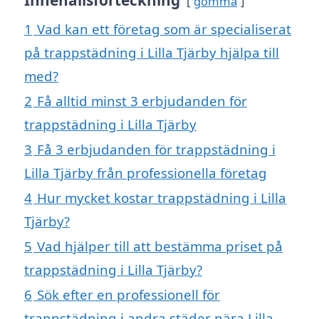
gömma
1
Vad kan ett företag som är specialiserat
på trappstädning i Lilla Tjärby hjälpa till
med?
2
Få alltid minst 3 erbjudanden för
trappstädning i Lilla Tjärby
3
Få 3 erbjudanden för trappstädning i
Lilla Tjärby från professionella företag
4
Hur mycket kostar trappstädning i Lilla
Tjärby?
5
Vad hjälper till att bestämma priset på
trappstädning i Lilla Tjärby?
6
Sök efter en professionell för
trappstädning i andra städer nära Lilla