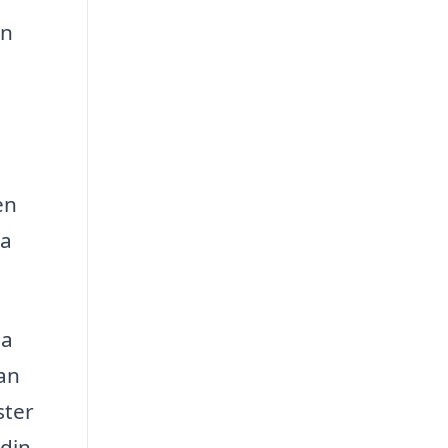
en
en
ra
na
an
ster
 din