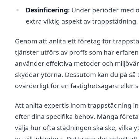
Desinficering:
Under perioder med öka
extra viktig aspekt av trappstädning.
Genom att anlita ett företag för trappstäd
tjänster utförs av proffs som har erfar
använder effektiva metoder och miljövä
skyddar ytorna. Dessutom kan du på så sä
ovärderligt för en fastighetsägare eller
Att anlita expertis inom trappstädning 
efter dina specifika behov. Många föret
välja hur ofta städningen ska ske, vilka y
du vill inkludera. Detta gör det enkelt a