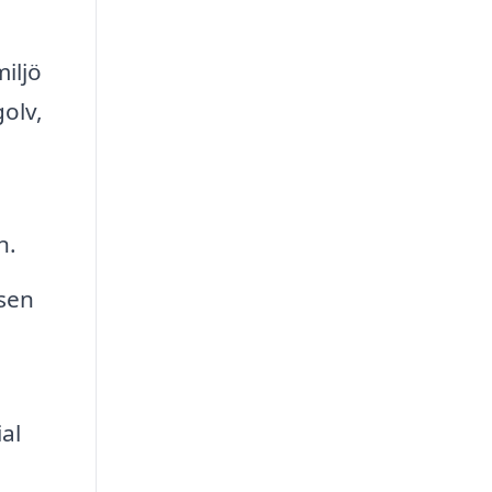
iljö
olv,
n.
sen
al