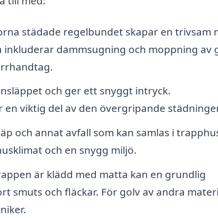
 till med:
orna städade regelbundet skapar en trivsam m
a inkluderar dammsugning och moppning av g
örrhandtag.
insläppet och ger ett snyggt intryck.
 en viktig del av den övergripande städninge
äp och annat avfall som kan samlas i trapphu
usklimat och en snygg miljö.
appen är klädd med matta kan en grundlig
rt smuts och fläckar. För golv av andra materi
niker.