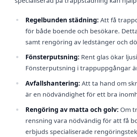
specialiserad på trappstädning kan hjälpa
Regelbunden städning:
Att få trapp
för både boende och besökare. Dett
samt rengöring av ledstänger och d
Fönsterputsning:
Rent glas ökar ljus
Fönsterputsning i trappuppgångar är
Avfallshantering:
Att ta hand om skr
är en nödvändighet för ett bra inomh
Rengöring av matta och golv:
Om tr
rensning vara nödvändig för att få bo
erbjuds specialiserade rengöringstek