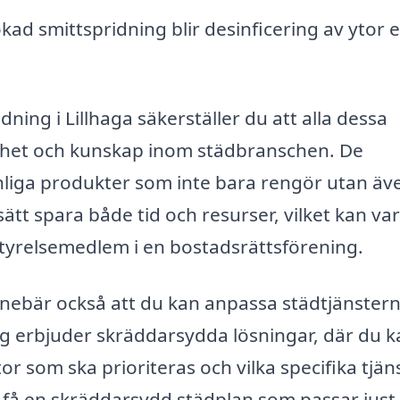
d smittspridning blir desinficering av ytor 
ning i Lillhaga säkerställer du att alla dessa
enhet och kunskap inom städbranschen. De
nliga produkter som inte bara rengör utan äv
tt spara både tid och resurser, vilket kan va
 styrelsemedlem i en bostadsrättsförening.
innebär också att du kan anpassa städtjänster
ag erbjuder skräddarsydda lösningar, där du k
tor som ska prioriteras och vilka specifika tjän
tt få en skräddarsydd städplan som passar just