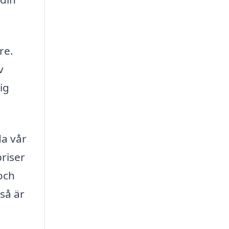
re.
v
ig
da vår
priser
och
så är