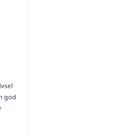
ivsel
en god
e