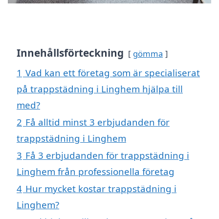
Innehållsförteckning
gömma
1
Vad kan ett företag som är specialiserat
på trappstädning i Linghem hjälpa till
med?
2
Få alltid minst 3 erbjudanden för
trappstädning i Linghem
3
Få 3 erbjudanden för trappstädning i
Linghem från professionella företag
4
Hur mycket kostar trappstädning i
Linghem?