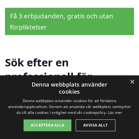
Få 3 erbjudanden, gratis och utan
förpliktelser
Sök efter en
professionell för
×
Denna webbplats använder
trappstädning i andra
cookies
städer nära Linghem
Denna webbplats använder cookies för att förbättra
användarupplevelsen. Genom att använda vår webbplats samtycker
du till alla cookies i enlighet med vår cookiepolicy.
Läs mer
ACCEPTERA ALLA
AVVISA ALLT
Att hitta rätt hjälp för trappstädning i