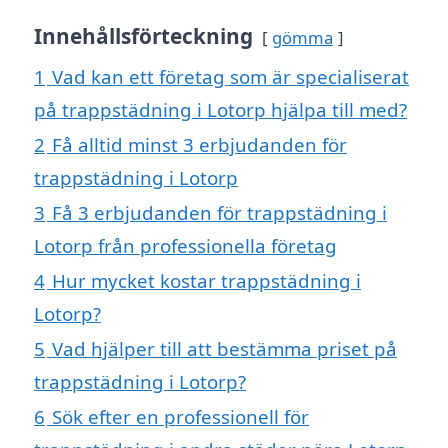
Innehållsförteckning
gömma
1
Vad kan ett företag som är specialiserat
på trappstädning i Lotorp hjälpa till med?
2
Få alltid minst 3 erbjudanden för
trappstädning i Lotorp
3
Få 3 erbjudanden för trappstädning i
Lotorp från professionella företag
4
Hur mycket kostar trappstädning i
Lotorp?
5
Vad hjälper till att bestämma priset på
trappstädning i Lotorp?
6
Sök efter en professionell för