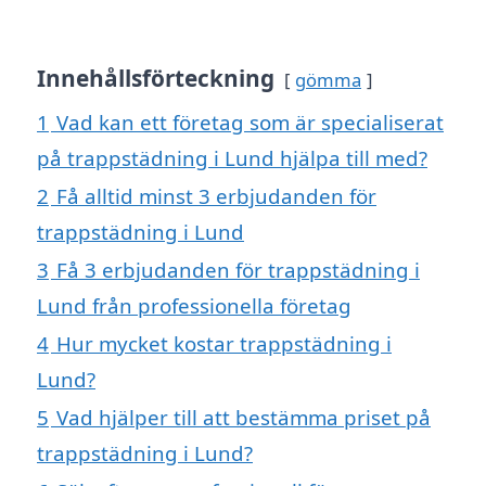
Innehållsförteckning
gömma
1
Vad kan ett företag som är specialiserat
på trappstädning i Lund hjälpa till med?
2
Få alltid minst 3 erbjudanden för
trappstädning i Lund
3
Få 3 erbjudanden för trappstädning i
Lund från professionella företag
4
Hur mycket kostar trappstädning i
Lund?
5
Vad hjälper till att bestämma priset på
trappstädning i Lund?