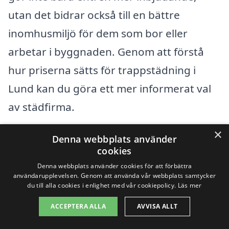
utan det bidrar också till en bättre
inomhusmiljö för dem som bor eller
arbetar i byggnaden. Genom att förstå
hur priserna sätts för trappstädning i
Lund kan du göra ett mer informerat val
av städfirma.
×
Denna webbplats använder
Få 3 erbjudanden, gratis och utan
cookies
förpliktelser
Denna webbplats använder cookies för att förbättra
användarupplevelsen. Genom att använda vår webbplats samtycker
du till alla cookies i enlighet med vår cookiepolicy.
Läs mer
ACCEPTERA ALLA
AVVISA ALLT
Sök efter en