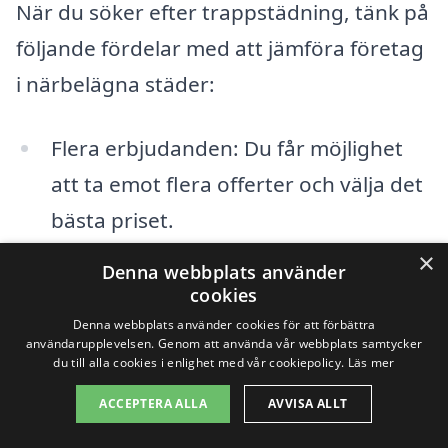
När du söker efter trappstädning, tänk på
följande fördelar med att jämföra företag
i närbelägna städer:
Flera erbjudanden: Du får möjlighet
att ta emot flera offerter och välja det
bästa priset.
×
Kvalitetsjämförelse: Du kan läsa
Denna webbplats använder
cookies
recensioner och jämföra tjänster
Denna webbplats använder cookies för att förbättra
mellan olika företag.
användarupplevelsen. Genom att använda vår webbplats samtycker
du till alla cookies i enlighet med vår cookiepolicy.
Läs mer
Lokal kunskap: Företag i dina
ACCEPTERA ALLA
AVVISA ALLT
närområden har ofta bättre förståelse