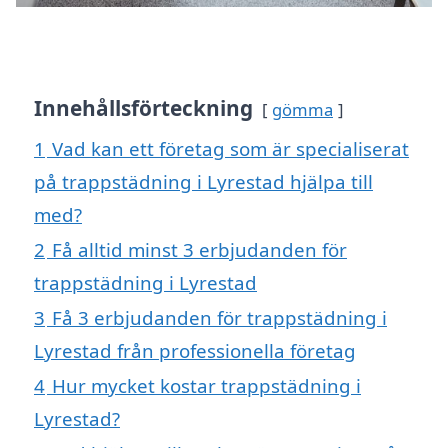
Innehållsförteckning
gömma
1
Vad kan ett företag som är specialiserat
på trappstädning i Lyrestad hjälpa till
med?
2
Få alltid minst 3 erbjudanden för
trappstädning i Lyrestad
3
Få 3 erbjudanden för trappstädning i
Lyrestad från professionella företag
4
Hur mycket kostar trappstädning i
Lyrestad?