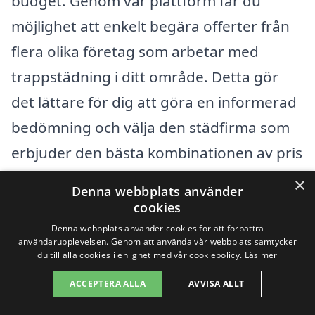
budget. Genom vår plattform får du
möjlighet att enkelt begära offerter från
flera olika företag som arbetar med
trappstädning i ditt område. Detta gör
det lättare för dig att göra en informerad
bedömning och välja den städfirma som
erbjuder den bästa kombinationen av pris
och kvalitet.
×
Denna webbplats använder
cookies
Har du specifika krav eller önskemål kan
Denna webbplats använder cookies för att förbättra
användarupplevelsen. Genom att använda vår webbplats samtycker
det vara bra att kommunicera detta i ditt
du till alla cookies i enlighet med vår cookiepolicy.
Läs mer
offertförfrågan, så att städfirman kan ge
ACCEPTERA ALLA
AVVISA ALLT
dig en så exakt kostnadsberäkning som