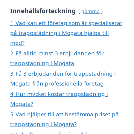
Innehållsförteckning
gömma
1
Vad kan ett företag som är specialiserat
på trappstädning i Mogata hjälpa till
med?
2
Få alltid minst 3 erbjudanden för
trappstädning i Mogata
3
Få 3 erbjudanden för trappstädning i
Mogata från professionella företag
4
Hur mycket kostar trappstädning i
Mogata?
5
Vad hjälper till att bestämma priset på
trappstädning i Mogata?