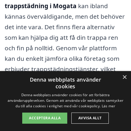
trappstädning i Mogata
kan ibland
kännas överväldigande, men det behöver
det inte vara. Det finns flera alternativ
som kan hjälpa dig att få din trappa ren
och fin på nolltid. Genom vår plattform
kan du enkelt jämföra olika företag som
erbjuder trappstädningstjänster, vilket
×
ger dig möjlighet att hitta den bästa
Denna webbplats använder
cookies
lösningen för dina behov.
Denna webbplats använder cookies för att förbättra
användarupplevelsen. Genom att använda vår webbplats samtycker
du till alla cookies i enlighet med vår cookiepolicy.
Läs mer
Det är viktigt att välja ett företag som är
kunnigt och har erfarenhet för att
ACCEPTERA ALLA
AVVISA ALLT
säkerställa att ditt städuppdrag utförs på