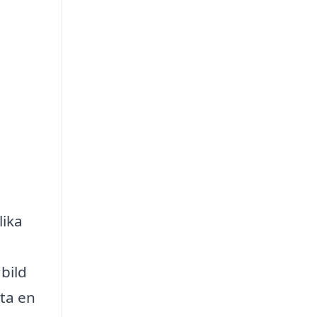
lika
bild
tta en