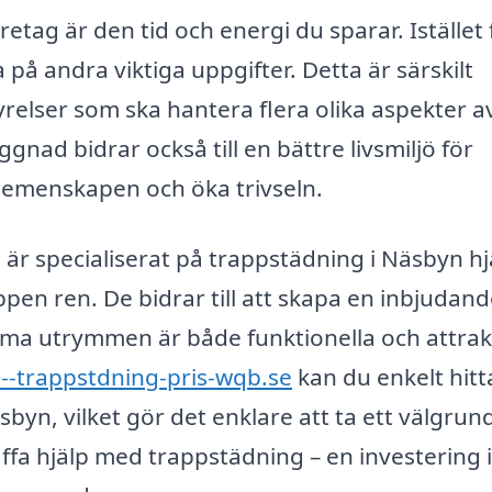
etag är den tid och energi du sparar. Istället 
 på andra viktiga uppgifter. Detta är särskilt
tyrelser som ska hantera flera olika aspekter a
gnad bidrar också till en bättre livsmiljö för
 gemenskapen och öka trivseln.
är specialiserat på trappstädning i Näsbyn hj
ppen ren. De bidrar till att skapa en inbjudan
ma utrymmen är både funktionella och attrak
--trappstdning-pris-wqb.se
kan du enkelt hitt
sbyn, vilket gör det enklare att ta ett välgrun
kaffa hjälp med trappstädning – en investering i