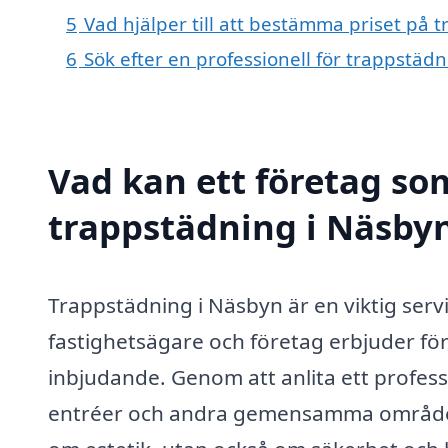
5
Vad hjälper till att bestämma priset på 
6
Sök efter en professionell för trappstäd
Vad kan ett företag som
trappstädning i Näsbyn
Trappstädning i Näsbyn är en viktig ser
fastighetsägare och företag erbjuder 
inbjudande. Genom att anlita ett profess
entréer och andra gemensamma områden al