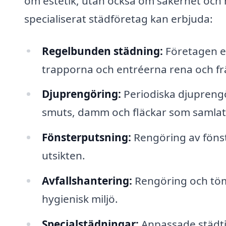
om estetik, utan också om säkerhet och h
specialiserat städföretag kan erbjuda:
Regelbunden städning:
Företagen er
trapporna och entréerna rena och fr
Djuprengöring:
Periodiska djuprengö
smuts, damm och fläckar som samlats
Fönsterputsning:
Rengöring av fönste
utsikten.
Avfallshantering:
Rengöring och tömn
hygienisk miljö.
Specialstädningar:
Anpassade städtjän