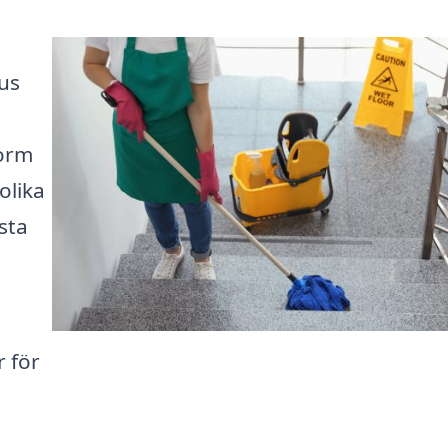
us
form
olika
sta
r för