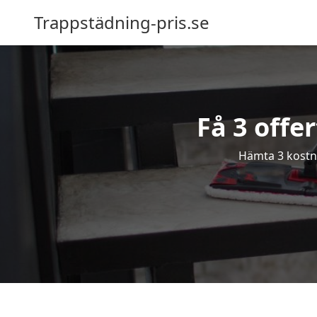
Trappstädning-pris.se
Få 3 offe
Hämta 3 kostna