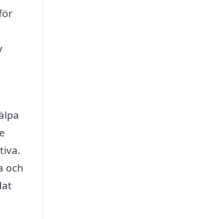
för
v
älpa
de
tiva.
a och
dat