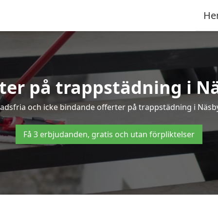
He
rter på trappstädning i N
dsfria och icke bindande offerter på trappstädning i Näsbyn
Få 3 erbjudanden, gratis och utan förpliktelser