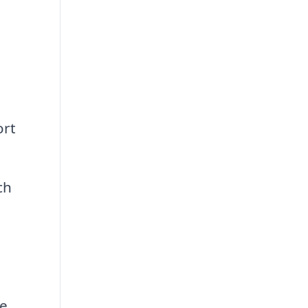
ort
ch
n
ge