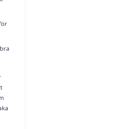
för
 bra
r
t
om
aka