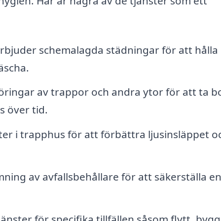
ygien. Här är några av de tjänster som ett
bjuder schemalagda städningar för att hålla
äscha.
ringar av trappor och andra ytor för att ta b
 över tid.
r i trapphus för att förbättra ljusinsläppet o
ing av avfallsbehållare för att säkerställa e
ster för specifika tillfällen såsom flytt, byg