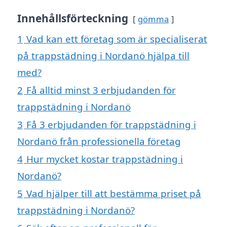
Innehållsförteckning
gömma
1
Vad kan ett företag som är specialiserat
på trappstädning i Nordanö hjälpa till
med?
2
Få alltid minst 3 erbjudanden för
trappstädning i Nordanö
3
Få 3 erbjudanden för trappstädning i
Nordanö från professionella företag
4
Hur mycket kostar trappstädning i
Nordanö?
5
Vad hjälper till att bestämma priset på
trappstädning i Nordanö?