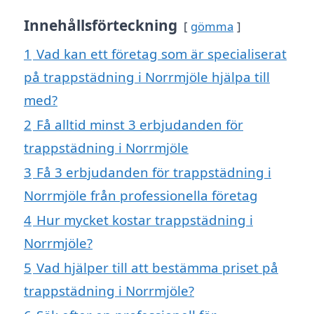
Innehållsförteckning
gömma
1
Vad kan ett företag som är specialiserat
på trappstädning i Norrmjöle hjälpa till
med?
2
Få alltid minst 3 erbjudanden för
trappstädning i Norrmjöle
3
Få 3 erbjudanden för trappstädning i
Norrmjöle från professionella företag
4
Hur mycket kostar trappstädning i
Norrmjöle?
5
Vad hjälper till att bestämma priset på
trappstädning i Norrmjöle?