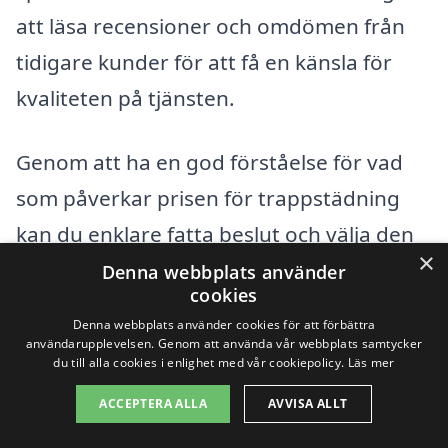
att läsa recensioner och omdömen från
tidigare kunder för att få en känsla för
kvaliteten på tjänsten.
Genom att ha en god förståelse för vad
som påverkar prisen för trappstädning
kan du enklare fatta beslut och välja den
×
städtjänst som passar dina behov och din
Denna webbplats använder
cookies
budget. Att använda en plattform som xn-
Denna webbplats använder cookies för att förbättra
-trappstdning-pris-wqb.se kan underlätta
användarupplevelsen. Genom att använda vår webbplats samtycker
du till alla cookies i enlighet med vår cookiepolicy.
Läs mer
processen och ge dig de bästa
ACCEPTERA ALLA
AVVISA ALLT
alternativen i Norrmjöle.