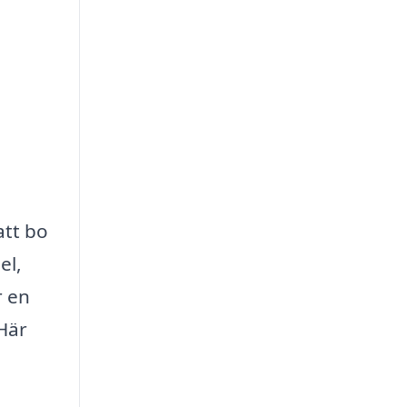
att bo
el,
r en
 Här