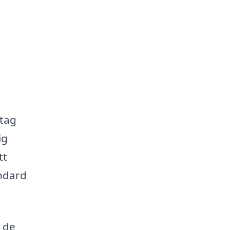
etag
ig
tt
andard
v de