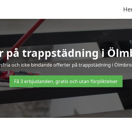
He
er på trappstädning i Ölm
fria och icke bindande offerter på trappstädning i Ölmbroto
Få 3 erbjudanden, gratis och utan förpliktelser