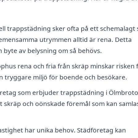
ll trappstädning sker ofta på ett schemalagt 
h gemensamma utrymmen alltid är rena. Detta
byte av belysning om så behövs.
phus rena och fria från skräp minskar risken 
 en tryggare miljö för boende och besökare.
etag som erbjuder trappstädning i Ölmbrot
ort skräp och oönskade föremål som kan samlas
astighet har unika behov. Städföretag kan