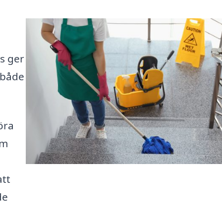
s ger
r både
öra
om
att
de