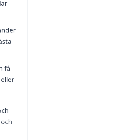
lar
änder
ästa
n få
eller
och
 och