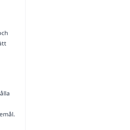
och
ätt
ålla
kemål.