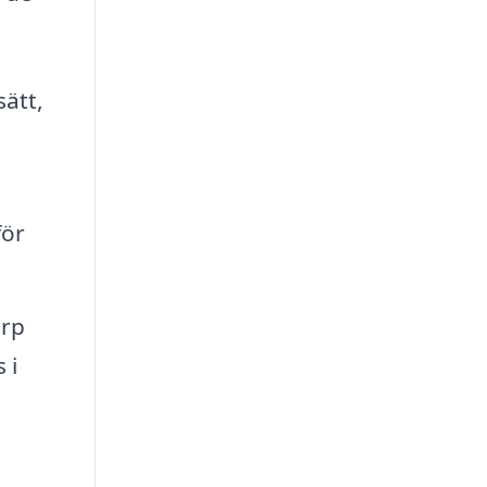
sätt,
för
orp
 i