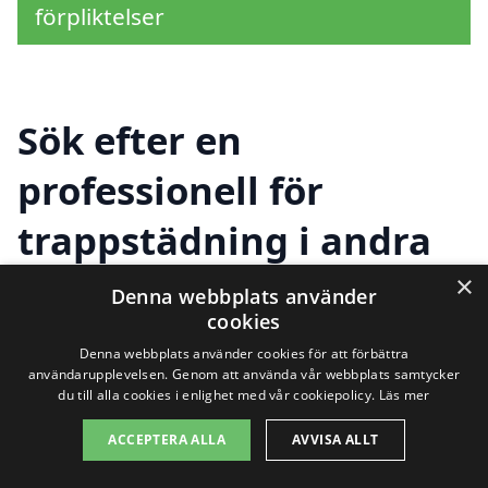
förpliktelser
Sök efter en
professionell för
trappstädning i andra
städer nära Olofstorp
×
Denna webbplats använder
cookies
Denna webbplats använder cookies för att förbättra
Att hitta rätt hjälp för trappstädning i
användarupplevelsen. Genom att använda vår webbplats samtycker
du till alla cookies i enlighet med vår cookiepolicy.
Läs mer
Olofstorp kan vara en utmaning, men det
ACCEPTERA ALLA
AVVISA ALLT
finns många alternativ i närliggande