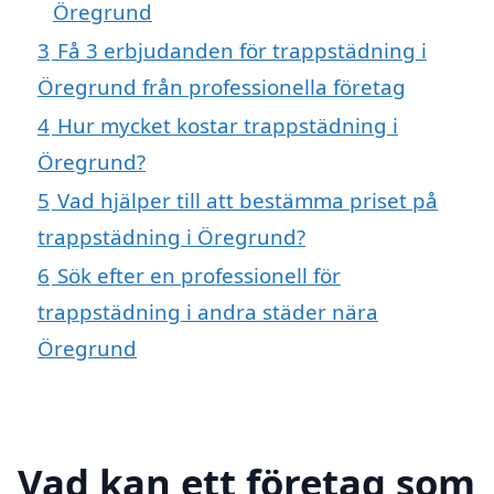
Öregrund
3
Få 3 erbjudanden för trappstädning i
Öregrund från professionella företag
4
Hur mycket kostar trappstädning i
Öregrund?
5
Vad hjälper till att bestämma priset på
trappstädning i Öregrund?
6
Sök efter en professionell för
trappstädning i andra städer nära
Öregrund
Vad kan ett företag som