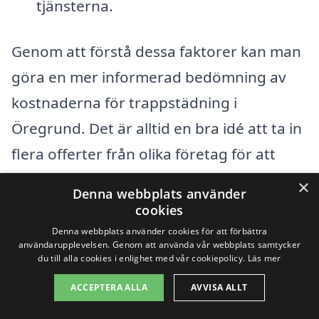
tjänsterna.
Genom att förstå dessa faktorer kan man
göra en mer informerad bedömning av
kostnaderna för trappstädning i
Öregrund. Det är alltid en bra idé att ta in
flera offerter från olika företag för att
jämföra priser och tjänster. På så sätt kan
×
Denna webbplats använder
du säkerställa att du får den bästa
cookies
lösningen för dina behov, oavsett om det
Denna webbplats använder cookies för att förbättra
användarupplevelsen. Genom att använda vår webbplats samtycker
handlar om engångsstädning eller
du till alla cookies i enlighet med vår cookiepolicy.
Läs mer
regelbundet underhåll.
ACCEPTERA ALLA
AVVISA ALLT