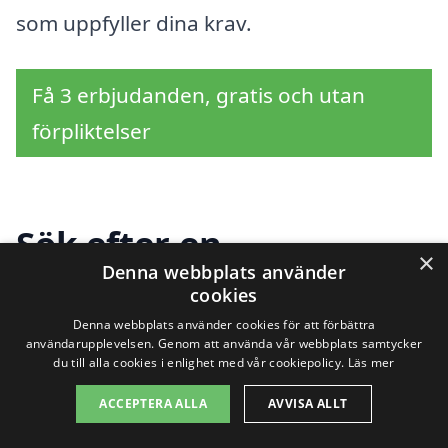
som uppfyller dina krav.
Få 3 erbjudanden, gratis och utan
förpliktelser
Sök efter en
×
Denna webbplats använder
professionell för
cookies
trappstädning i andra
Denna webbplats använder cookies för att förbättra
användarupplevelsen. Genom att använda vår webbplats samtycker
du till alla cookies i enlighet med vår cookiepolicy.
Läs mer
städer nära Ösmo
ACCEPTERA ALLA
AVVISA ALLT